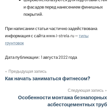
и фасадов перед нанесением финишных
покрытий.
При написании статьи частично задействована
информация с сайта www.i-strela.ru —
типы
грунтовок
Дата публикации: 1 августа 2022 года
Предыдущая запись
Навигация
Как начать заниматься фитнесом?
по
Следующая запись
Особенности монтажа безнапорных
записям
асбестоцементных труб