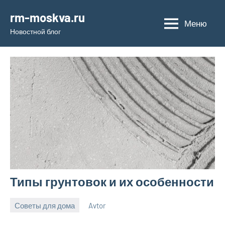
Перейти
rm-moskva.ru
к
Меню
Новостной блог
содержимому
Типы грунтовок и их особенности
Советы для дома
Avtor
1
Нет
августа
комментариев