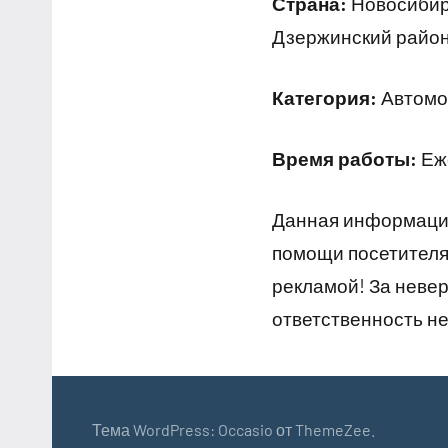
Страна:
Новосибирс
Дзержинский район
Категория:
Автомо
Время работы:
Еже
Данная информация
помощи посетителям
рекламой! За неве
ответственность не
Тема WordPress: Occasio от ThemeZee.