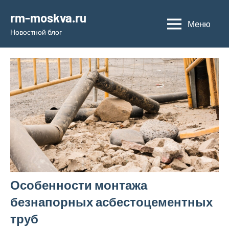
Перейти
rm-moskva.ru
к
Меню
Новостной блог
содержимому
Особенности монтажа
безнапорных асбестоцементных
труб