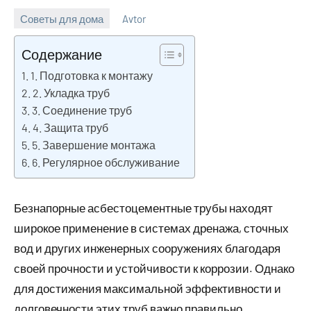
Советы для дома
Avtor
1
Нет
августа
комментариев
Содержание
2022
1. Подготовка к монтажу
2. Укладка труб
3. Соединение труб
4. Защита труб
5. Завершение монтажа
6. Регулярное обслуживание
Безнапорные асбестоцементные трубы находят
широкое применение в системах дренажа, сточных
вод и других инженерных сооружениях благодаря
своей прочности и устойчивости к коррозии. Однако
для достижения максимальной эффективности и
долговечности этих труб важно правильно