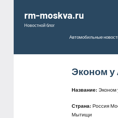
Перейти
к
rm-moskva.ru
содержимому
Новостной блог
Автомобильные новост
Эконом у
Название:
Эконом 
Страна:
Россия Мос
Мытищи