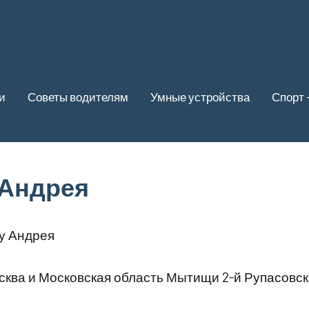
и
Советы водителям
Умные устройства
Спорт 
 Андрея
у Андрея
ква и Московская область Мытищи 2-й Рупасовский 