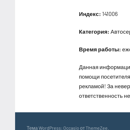
Индекс:
141006
Категория:
Автосер
Время работы:
еже
Данная информация
помощи посетителям
рекламой! За неве
ответственность не
Тема WordPress: Occasio от ThemeZee.