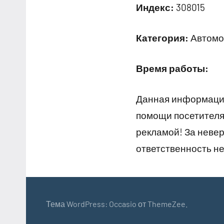
Индекс:
308015
Категория:
Автомой
Время работы:
Данная информация
помощи посетителям
рекламой! За неве
ответственность не
Тема WordPress: Occasio от ThemeZee.