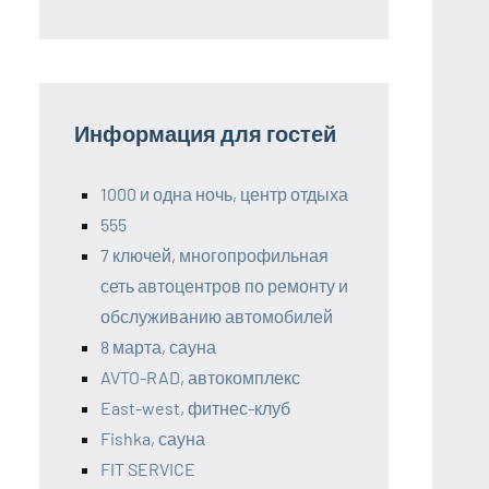
Информация для гостей
1000 и одна ночь, центр отдыха
555
7 ключей, многопрофильная
сеть автоцентров по ремонту и
обслуживанию автомобилей
8 марта, сауна
AVTO-RAD, автокомплекс
East-west, фитнес-клуб
Fishka, сауна
FIT SERVICE