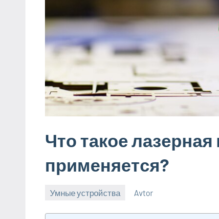
Что такое лазерная 
применяется?
Умные устройства
Avtor
20
Нет
октября
комментариев