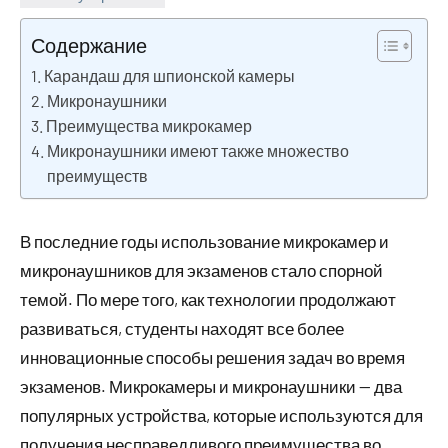
23
Нет
октября
комментариев
Содержание
2023
Карандаш для шпионской камеры
Микронаушники
Преимущества микрокамер
Микронаушники имеют также множество
преимуществ
В последние годы использование микрокамер и
микронаушников для экзаменов стало спорной
темой. По мере того, как технологии продолжают
развиваться, студенты находят все более
инновационные способы решения задач во время
экзаменов. Микрокамеры и микронаушники — два
популярных устройства, которые используются для
получения несправедливого преимущества во