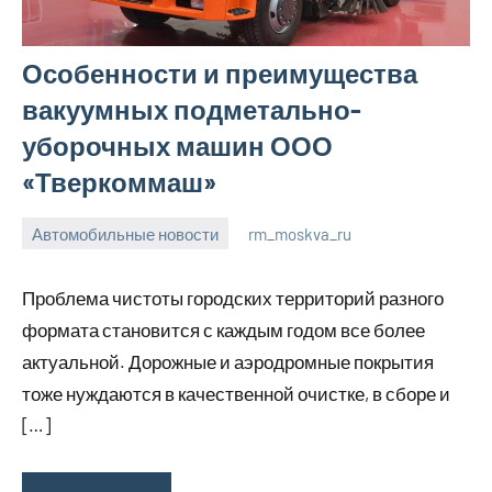
Особенности и преимущества
вакуумных подметально-
уборочных машин ООО
«Тверкоммаш»
Автомобильные новости
rm_moskva_ru
6
Нет
июля
комментариев
Проблема чистоты городских территорий разного
2023
формата становится с каждым годом все более
актуальной. Дорожные и аэродромные покрытия
тоже нуждаются в качественной очистке, в сборе и
[…]