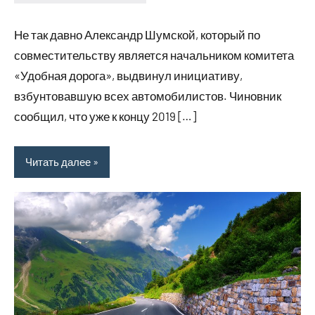
6
Нет
июля
комментариев
Не так давно Александр Шумской, который по
2023
совместительству является начальником комитета
«Удобная дорога», выдвинул инициативу,
взбунтовавшую всех автомобилистов. Чиновник
сообщил, что уже к концу 2019 […]
Читать далее