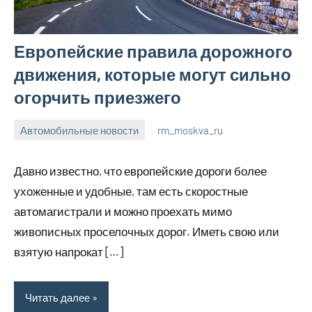
Европейские правила дорожного
движения, которые могут сильно
огорчить приезжего
Автомобильные новости
rm_moskva_ru
6
Нет
июля
комментариев
Давно известно, что европейские дороги более
2023
ухоженные и удобные, там есть скоростные
автомагистрали и можно проехать мимо
живописных проселочных дорог. Иметь свою или
взятую напрокат […]
Читать далее