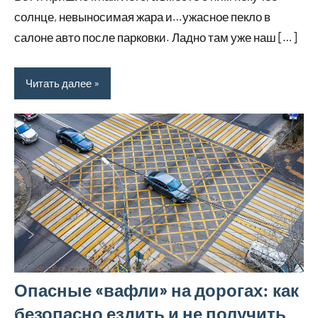
2023
солнце, невыносимая жара и…ужасное пекло в
салоне авто после парковки. Ладно там уже наш […]
Читать далее
Опасные «вафли» на дорогах: как
безопасно ездить и не получить