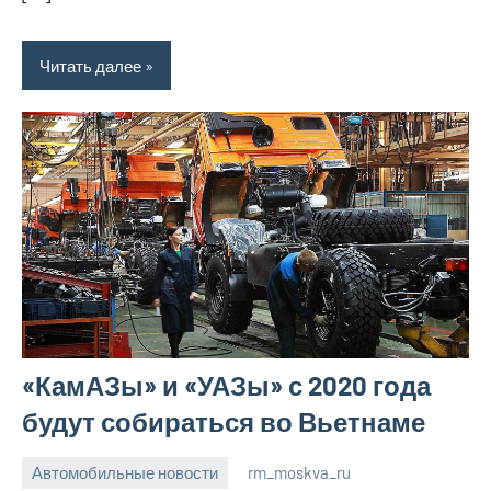
Читать далее
«КамАЗы» и «УАЗы» с 2020 года
будут собираться во Вьетнаме
Автомобильные новости
rm_moskva_ru
6
Нет