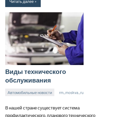
Читать далее
Виды технического
обслуживания
Автомобильные новости
rm_moskva_ru
6
Нет
июля
комментариев
В нашей стране существует система
2023
профилактического, планового технического