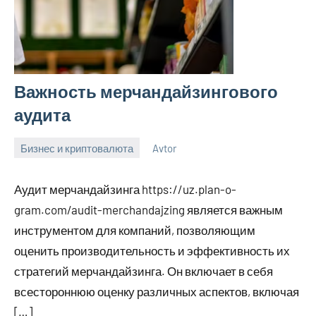
Важность мерчандайзингового
аудита
Бизнес и криптовалюта
Avtor
26
Нет
июля
комментариев
Аудит мерчандайзинга https://uz.plan-o-
2023
gram.com/audit-merchandajzing является важным
инструментом для компаний, позволяющим
оценить производительность и эффективность их
стратегий мерчандайзинга. Он включает в себя
всестороннюю оценку различных аспектов, включая
[…]