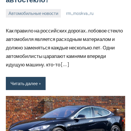
Автомобильные новости
rm_moskva_ru
6
Нет
июля
комментариев
Как правило на российских дорогах, лобовое стекло
2023
автомобиля является расходным материалом и
должно заменяться каждые несколько лет. Одни
автомобилисты царапают камнями впереди
идущую машину, кто-то […]
Читать далее