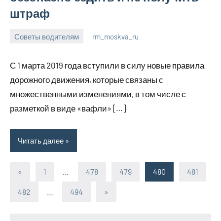
штраф
Советы водителям
rm_moskva_ru
6
Нет
июля
комментариев
С 1 марта 2019 года вступили в силу новые правила
2023
дорожного движения, которые связаны с
множественными изменениями, в том числе с
разметкой в виде «вафли» […]
Читать далее
«
Предыдущие
1
…
478
479
480
481
Пагинация
записи
482
…
494
Следующие
»
записей
записи