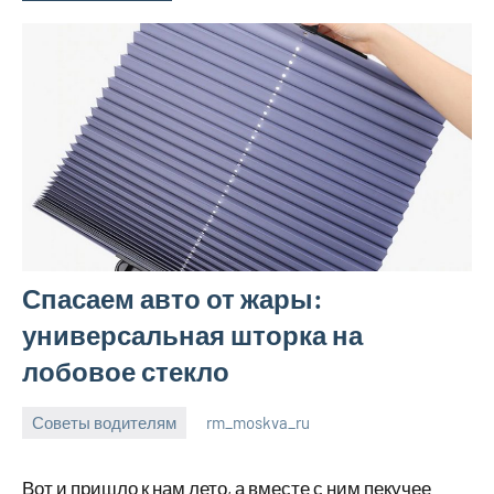
Спасаем авто от жары:
универсальная шторка на
лобовое стекло
Советы водителям
rm_moskva_ru
6
Нет
июля
комментариев
Вот и пришло к нам лето, а вместе с ним пекучее