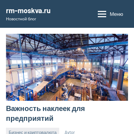
Перейти
rm-moskva.ru
к
Меню
Новостной блог
содержимому
Важность наклеек для
предприятий
Бизнес и криптовалюта
Avtor