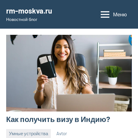
Перейти
rm-moskva.ru
к
Меню
Новостной блог
содержимому
Как получить визу в Индию?
Умные устройства
Avtor
2
Нет