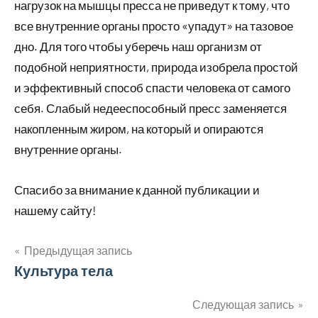
нагрузок на мышцы пресса не приведут к тому, что
все внутренние органы просто «упадут» на тазовое
дно. Для того чтобы уберечь наш организм от
подобной неприятности, природа изобрела простой
и эффективный способ спасти человека от самого
себя. Слабый недееспособный пресс заменяется
накопленным жиром, на который и опираются
внутренние органы.
Спасибо за внимание к данной публикации и
нашему сайту!
Предыдущая запись
Навигация
Культура тела
по
Следующая запись