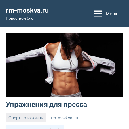
Перейти
rm-moskva.ru
к
Меню
Новостной блог
содержимому
Упражнения для пресса
Спорт - это жизнь
rm_moskva_ru
6
Нет
июля
комментариев