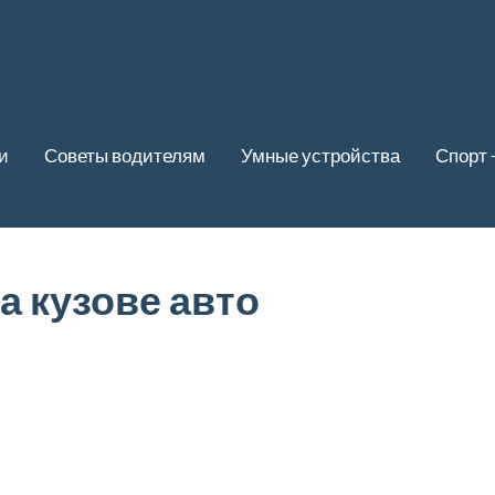
и
Советы водителям
Умные устройства
Спорт 
а кузове авто