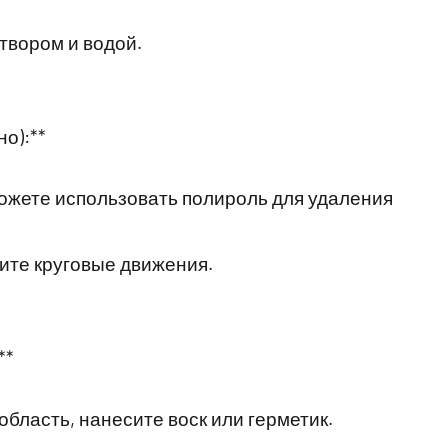
твором и водой.
о):**
можете использовать полироль для удаления
ните круговые движения.
**
бласть, нанесите воск или герметик.