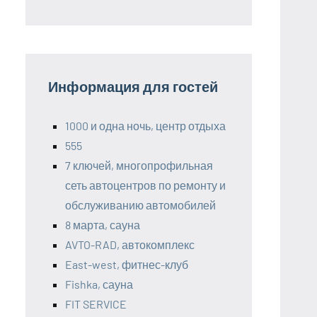
Информация для гостей
1000 и одна ночь, центр отдыха
555
7 ключей, многопрофильная
сеть автоцентров по ремонту и
обслуживанию автомобилей
8 марта, сауна
AVTO-RAD, автокомплекс
East-west, фитнес-клуб
Fishka, сауна
FIT SERVICE