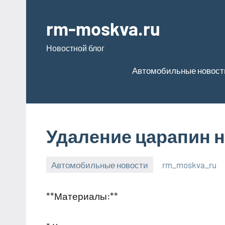
Перейти
к
rm-moskva.ru
содержимому
Новостной блог
Автомобильные новост
Удаление царапин н
Автомобильные новости
rm_moskva_ru
2
Нет
января
комментариев
**Материалы:**
2024