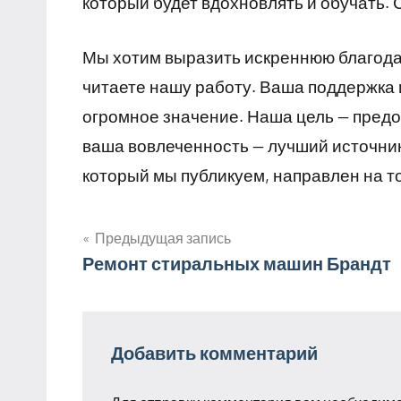
который будет вдохновлять и обучать. С
Мы хотим выразить искреннюю благодарн
читаете нашу работу. Ваша поддержка и
огромное значение. Наша цель — пред
ваша вовлеченность — лучший источник
который мы публикуем, направлен на т
Предыдущая запись
Навигация
Ремонт стиральных машин Брандт
по
записям
Добавить комментарий