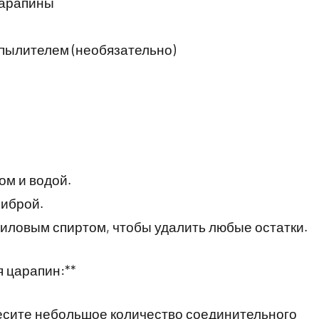
царапины
спылителем (необязательно)
ом и водой.
иброй.
иловым спиртом, чтобы удалить любые остатки.
я царапин:**
несите небольшое количество соединительного