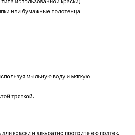
 типа использованной краски)
япки или бумажные полотенца
 используя мыльную воду и мягкую
той тряпкой.
 для краски и аккуратно протрите ею подтек.