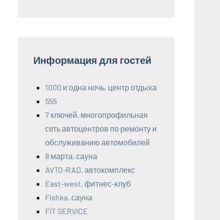
Информация для гостей
1000 и одна ночь, центр отдыха
555
7 ключей, многопрофильная
сеть автоцентров по ремонту и
обслуживанию автомобилей
8 марта, сауна
AVTO-RAD, автокомплекс
East-west, фитнес-клуб
Fishka, сауна
FIT SERVICE