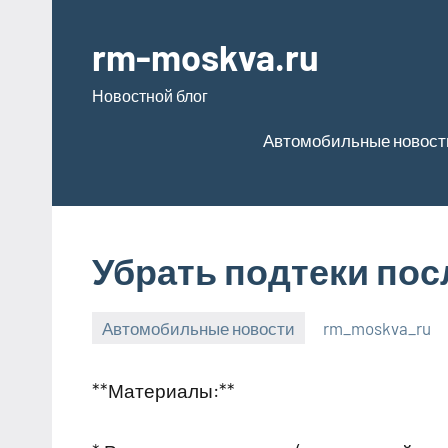
Перейти
к
rm-moskva.ru
содержимому
Новостной блог
Автомобильные новост
Убрать подтеки пос
Автомобильные новости
rm_moskva_ru
1
Нет
февраля
комментариев
**Материалы:**
2024