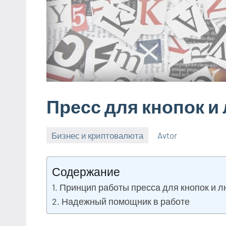
Пресс для кнопок и
Бизнес и криптовалюта
Avtor
7
Нет
мая
комментариев
Содержание
2024
Принцип работы пресса для кнопок и 
Надежный помощник в работе