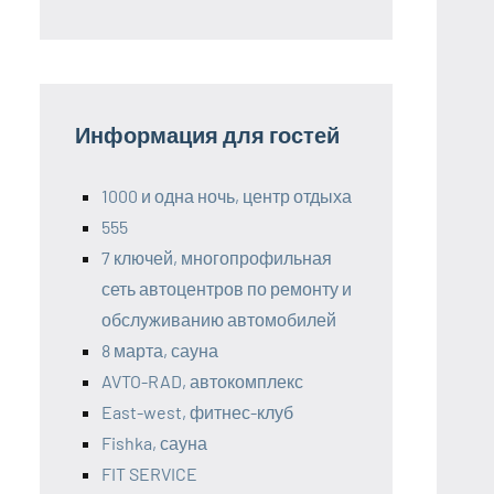
Информация для гостей
1000 и одна ночь, центр отдыха
555
7 ключей, многопрофильная
сеть автоцентров по ремонту и
обслуживанию автомобилей
8 марта, сауна
AVTO-RAD, автокомплекс
East-west, фитнес-клуб
Fishka, сауна
FIT SERVICE