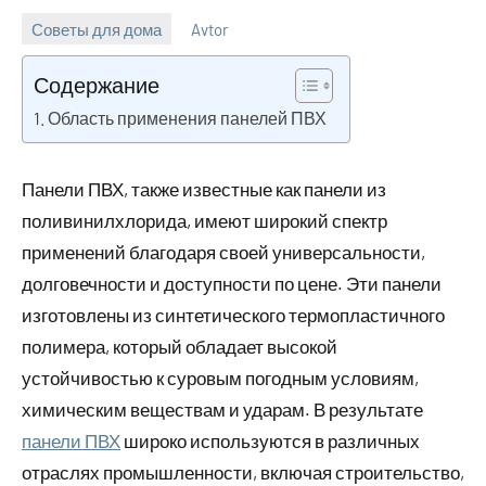
Советы для дома
Avtor
30
Нет
августа
комментариев
Содержание
2023
Область применения панелей ПВХ
Панели ПВХ, также известные как панели из
поливинилхлорида, имеют широкий спектр
применений благодаря своей универсальности,
долговечности и доступности по цене. Эти панели
изготовлены из синтетического термопластичного
полимера, который обладает высокой
устойчивостью к суровым погодным условиям,
химическим веществам и ударам. В результате
панели ПВХ
широко используются в различных
отраслях промышленности, включая строительство,