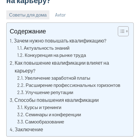
на карьеру?
Советы для дома
Avtor
8
Нет
сентября
комментариев
Содержание
2025
Зачем нужно повышать квалификацию?
Актуальность знаний
Конкуренция на рынке труда
Как повышение квалификации влияет на
карьеру?
Увеличение заработной платы
Расширение профессиональных горизонтов
Улучшение репутации
Способы повышения квалификации
Курсы и тренинги
Семинары и конференции
Самообразование
Заключение