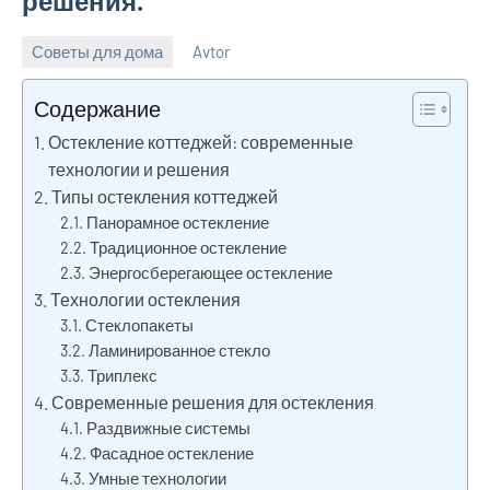
решения.
Советы для дома
Avtor
10
Нет
октября
комментариев
Содержание
2025
Остекление коттеджей: современные
технологии и решения
Типы остекления коттеджей
Панорамное остекление
Традиционное остекление
Энергосберегающее остекление
Технологии остекления
Стеклопакеты
Ламинированное стекло
Триплекс
Современные решения для остекления
Раздвижные системы
Фасадное остекление
Умные технологии