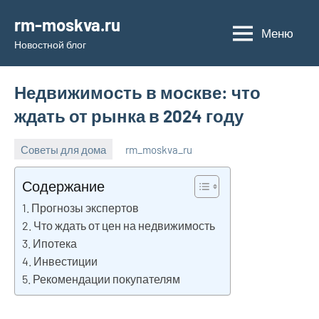
Перейти
rm-moskva.ru
к
Меню
Новостной блог
содержимому
Недвижимость в москве: что
ждать от рынка в 2024 году
Советы для дома
rm_moskva_ru
21
Нет
октября
комментариев
Содержание
2024
Прогнозы экспертов
Что ждать от цен на недвижимость
Ипотека
Инвестиции
Рекомендации покупателям