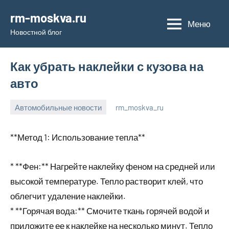
Перейти
rm-moskva.ru
к
Меню
Новостной блог
содержимому
Как убрать наклейки с кузова на
авто
Автомобильные новости
rm_moskva_ru
1
Нет
февраля
комментариев
**Метод 1: Использование тепла**
2024
* **Фен:** Нагрейте наклейку феном на средней или
высокой температуре. Тепло растворит клей, что
облегчит удаление наклейки.
* **Горячая вода:** Смочите ткань горячей водой и
приложите ее к наклейке на несколько минут. Тепло