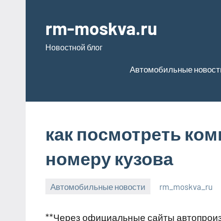
Перейти
к
rm-moskva.ru
содержимому
Новостной блог
Автомобильные новост
как посмотреть ком
номеру кузова
Автомобильные новости
rm_moskva_ru
18
Нет
января
комментариев
**Через официальные сайты автопрои