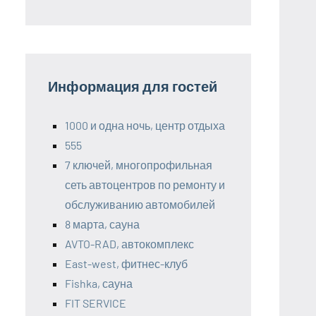
Информация для гостей
1000 и одна ночь, центр отдыха
555
7 ключей, многопрофильная
сеть автоцентров по ремонту и
обслуживанию автомобилей
8 марта, сауна
AVTO-RAD, автокомплекс
East-west, фитнес-клуб
Fishka, сауна
FIT SERVICE