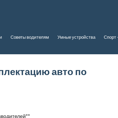
и
Советы водителям
Умные устройства
Спорт 
плектацию авто по
зводителей**