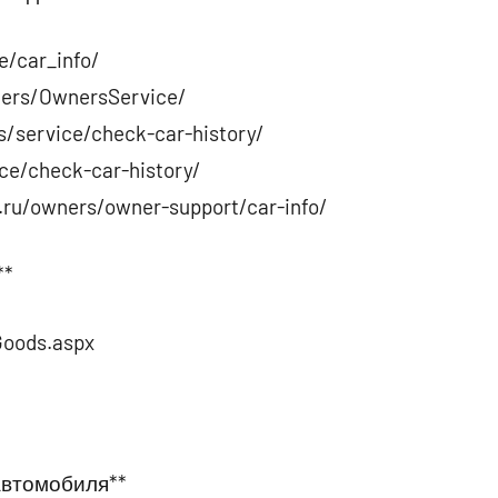
e/car_info/
ners/OwnersService/
s/service/check-car-history/
ice/check-car-history/
.ru/owners/owner-support/car-info/
**
/Goods.aspx
автомобиля**