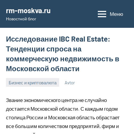
Перейти
rm-moskva.ru
к
Меню
Новостной блог
содержимому
Исследование IBC Real Estate:
Тенденции спроса на
коммерческую недвижимость в
Московской области
Бизнес и криптовалюта
Avtor
17
Нет
сентября
комментариев
Звание экономического центра не случайно
2023
достается Московской области. С каждым годом
столица России и Московская область обрастает
все большим количеством предприятий, фирм и