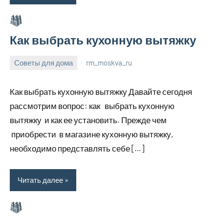
Как выбрать кухонную вытяжку
Советы для дома
rm_moskva_ru
6
Нет
июля
комментариев
Как выбрать кухонную вытяжку Давайте сегодня
2023
рассмотрим вопрос: как выбрать кухонную
вытяжку и как ее установить. Прежде чем
приобрести в магазине кухонную вытяжку,
необходимо представлять себе […]
Читать далее