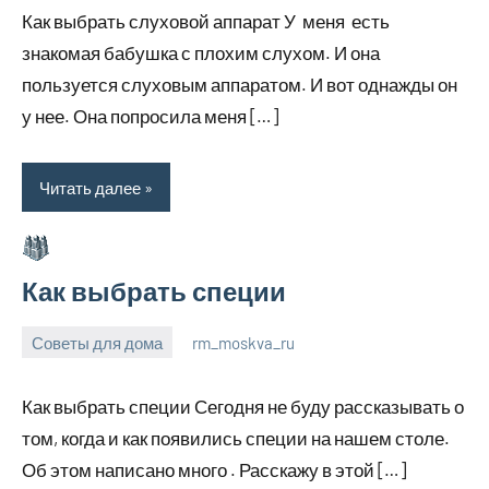
Как выбрать слуховой аппарат У меня есть
2023
знакомая бабушка с плохим слухом. И она
пользуется слуховым аппаратом. И вот однажды он
у нее. Она попросила меня […]
Читать далее
Как выбрать специи
Советы для дома
rm_moskva_ru
6
Нет
июля
комментариев
Как выбрать специи Сегодня не буду рассказывать о
2023
том, когда и как появились специи на нашем столе.
Об этом написано много . Расскажу в этой […]