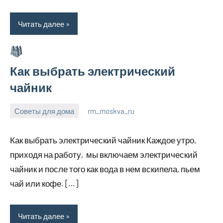
Читать далее
Как выбрать электрический
чайник
Советы для дома
rm_moskva_ru
6
Нет
июля
комментариев
Как выбрать электрический чайник Каждое утро,
2023
приходя на работу, мы включаем электрический
чайник и после того как вода в нем вскипела, пьем
чай или кофе. […]
Читать далее