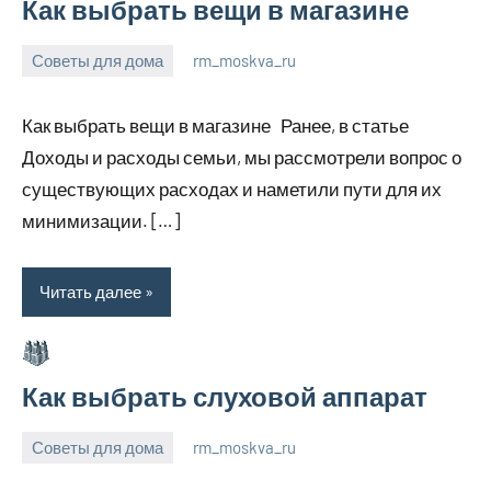
Как выбрать вещи в магазине
Советы для дома
rm_moskva_ru
6
Нет
июля
комментариев
Как выбрать вещи в магазине Ранее, в статье
2023
Доходы и расходы семьи, мы рассмотрели вопрос о
существующих расходах и наметили пути для их
минимизации. […]
Читать далее
Как выбрать слуховой аппарат
Советы для дома
rm_moskva_ru
6
Нет
июля
комментариев