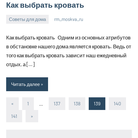
Как выбрать кровать
Советы для дома
rm_moskva_ru
6
Нет
июля
комментариев
Как выбрать кровать Одним из основных атрибутов
2023
в обстановке нашего дома является кровать. Ведь от
того как выбрать кровать зависит наш ежедневный
отдых, а […]
Читать далее
«
Предыдущие
1
…
137
138
139
140
Пагинация
записи
141
Следующие
»
записей
записи