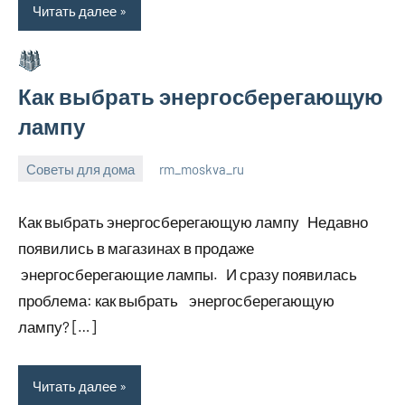
Читать далее
Как выбрать энергосберегающую
лампу
Советы для дома
rm_moskva_ru
6
Нет
июля
комментариев
Как выбрать энергосберегающую лампу Недавно
2023
появились в магазинах в продаже
энергосберегающие лампы. И сразу появилась
проблема: как выбрать энергосберегающую
лампу? […]
Читать далее