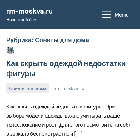
Перейти
rm-moskva.ru
к
Меню
Новостной блог
содержимому
Рубрика:
Советы для дома
Как скрыть одеждой недостатки
фигуры
Советы для дома
rm_moskva_ru
6
Нет
июля
комментариев
Как скрыть одеждой недостатки фигуры При
2023
выборе модели одежды важно учитывать ваше
телосложение и рост. Для этого посмотрите на себя
в зеркало беспристрастно и […]