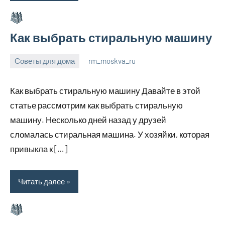
Как выбрать стиральную машину
Советы для дома
rm_moskva_ru
6
Нет
июля
комментариев
Как выбрать стиральную машину Давайте в этой
2023
статье рассмотрим как выбрать стиральную
машину. Несколько дней назад у друзей
сломалась стиральная машина. У хозяйки, которая
привыкла к […]
Читать далее