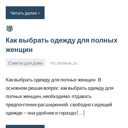
Читать далее
Как выбрать одежду для полных
женщин
Советы для дома
rm_moskva_ru
6
Нет
июля
комментариев
Как выбрать одежду для полных женщин В
2023
основном,решая вопрос как выбрать одежду для
полных женщин, необходимо отдавать
предпочтение расширенной, свободно сидящей
одежде — она удобнее и гораздо […]