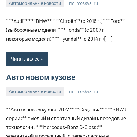
Автомобильные новости
rm_moskva_ru
12
Нет
января
комментариев
* **Audi** * **BMW** * **Citroën** (с 2016 г.) * **Ford**
2024
(выборочные модели) * **Honda** (с 2007 г.,
некоторые модели) * **Hyundai** (с 2014 г.) […]
Читать далее
Авто новом кузове
Автомобильные новости
rm_moskva_ru
12
Нет
января
комментариев
**Авто в новом кузове 2023** **Седаны:** * **BMW 5
2024
серии:** смелый и спортивный дизайн, передовые
технологии. * **Mercedes-Benz C-Class:**
элегантный и роскошный, с первоклассным