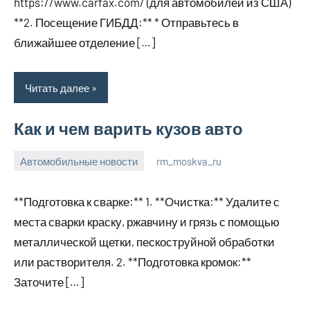
https://www.carfax.com/ (для автомобилей из США)
**2. Посещение ГИБДД:** * Отправьтесь в
ближайшее отделение […]
Читать далее
Как и чем варить кузов авто
Автомобильные новости
rm_moskva_ru
12
Нет
января
комментариев
**Подготовка к сварке:** 1. **Очистка:** Удалите с
2024
места сварки краску, ржавчину и грязь с помощью
металлической щетки, пескоструйной обработки
или растворителя. 2. **Подготовка кромок:**
Заточите […]