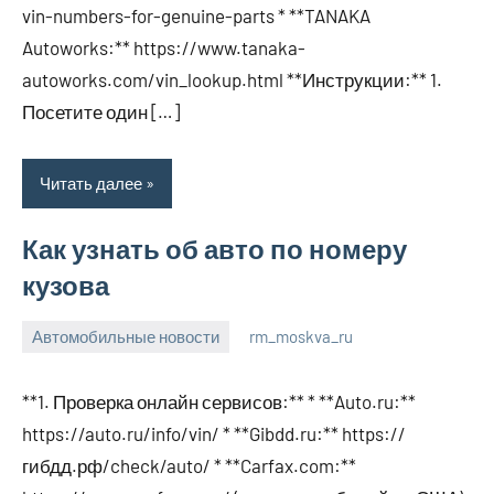
vin-numbers-for-genuine-parts * **TANAKA
Autoworks:** https://www.tanaka-
autoworks.com/vin_lookup.html **Инструкции:** 1.
Посетите один […]
Читать далее
Как узнать об авто по номеру
кузова
Автомобильные новости
rm_moskva_ru
12
Нет
января
комментариев
**1. Проверка онлайн сервисов:** * **Auto.ru:**
2024
https://auto.ru/info/vin/ * **Gibdd.ru:** https://
гибдд.рф/check/auto/ * **Carfax.com:**