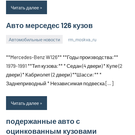
Читать далее
Авто мерседес 126 кузов
Автомобильные новости
rm_moskva_ru
12
Нет
января
комментариев
**Mercedes-Benz W126** **Годы производства:**
2024
1979-1991 **Тип кузова:** * Седан (4 двери) * Купе (2
двери) * Кабриолет (2 двери) **Шасси:** *
Заднеприводный * Независимая подвеска […]
Читать далее
подержанные авто с
оцинкованным кузовами