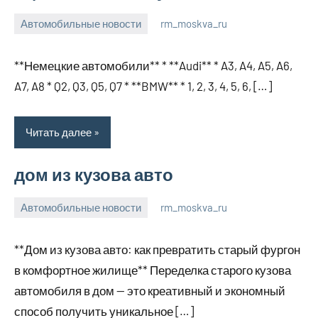
Автомобильные новости
rm_moskva_ru
12
Нет
января
комментариев
**Немецкие автомобили** * **Audi** * A3, A4, A5, A6,
2024
A7, A8 * Q2, Q3, Q5, Q7 * **BMW** * 1, 2, 3, 4, 5, 6, […]
Читать далее
дом из кузова авто
Автомобильные новости
rm_moskva_ru
12
Нет
января
комментариев
**Дом из кузова авто: как превратить старый фургон
2024
в комфортное жилище** Переделка старого кузова
автомобиля в дом — это креативный и экономный
способ получить уникальное […]