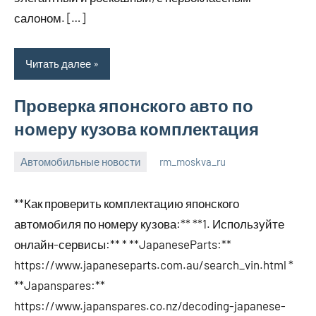
салоном. […]
Читать далее
Проверка японского авто по
номеру кузова комплектация
Автомобильные новости
rm_moskva_ru
12
Нет
января
комментариев
**Как проверить комплектацию японского
2024
автомобиля по номеру кузова:** **1. Используйте
онлайн-сервисы:** * **JapaneseParts:**
https://www.japaneseparts.com.au/search_vin.html *
**Japanspares:**
https://www.japanspares.co.nz/decoding-japanese-