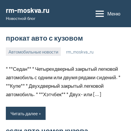
Перейти
rm-moskva.ru
к
Меню
Новостной блог
содержимому
прокат авто с кузовом
Автомобильные новости
rm_moskva_ru
12
Нет
января
комментариев
* **Седан** * Четырехдверный закрытый легковой
2024
автомобиль с одним или двумя рядами сидений. *
**Купе** * Двухдверный закрытый легковой
автомобиль. * **Хэтчбек** * Двух- или […]
Читать далее
если авто номер кузова