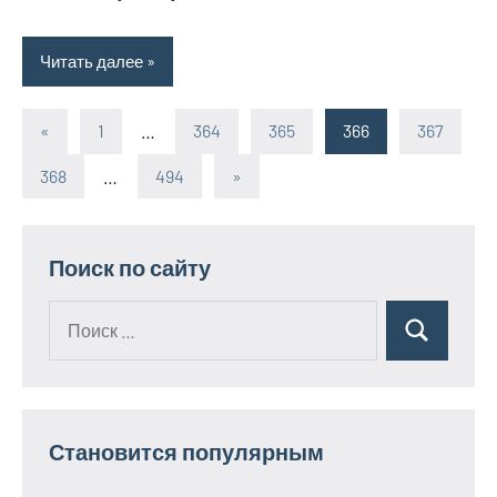
Читать далее
«
Предыдущие
1
…
364
365
366
367
Пагинация
записи
368
…
494
Следующие
»
записей
записи
Поиск по сайту
Поиск
Поиск
для:
Становится популярным