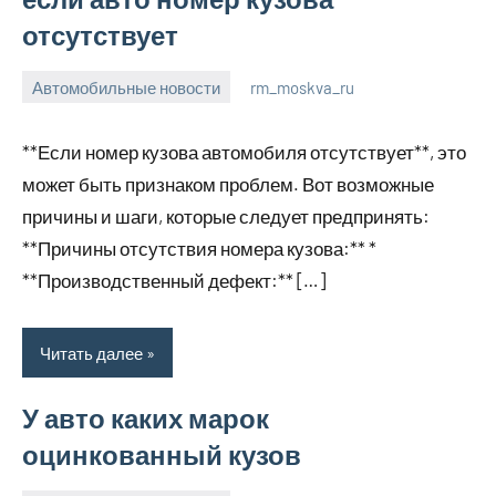
отсутствует
Автомобильные новости
rm_moskva_ru
12
Нет
января
комментариев
**Если номер кузова автомобиля отсутствует**, это
2024
может быть признаком проблем. Вот возможные
причины и шаги, которые следует предпринять:
**Причины отсутствия номера кузова:** *
**Производственный дефект:** […]
Читать далее
У авто каких марок
оцинкованный кузов