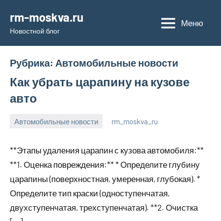
Перейти
rm-moskva.ru
к
Меню
Новостной блог
содержимому
Рубрика:
Автомобильные новости
Как убрать царапину на кузове
авто
Автомобильные новости
rm_moskva_ru
2
Нет
января
комментариев
**Этапы удаления царапин с кузова автомобиля:**
2024
**1. Оценка повреждения:** * Определите глубину
царапины (поверхностная, умеренная, глубокая). *
Определите тип краски (одноступенчатая,
двухступенчатая, трехступенчатая). **2. Очистка