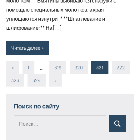
молотком:** Вмятины выбиваются снаружи с
помощью специальных молотков, а края
уплощаются изнутри. * **Шпатлевание и
шлифование:** На […]
Читать далее
«
Предыдущие
1
…
319
320
321
322
Пагинация
записи
323
324
Следующие
»
записей
записи
Поиск по сайту
Поиск
Поиск
для: