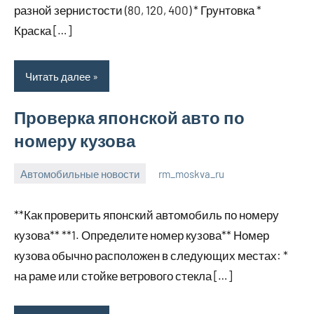
разной зернистости (80, 120, 400) * Грунтовка *
Краска […]
Читать далее
Проверка японской авто по
номеру кузова
Автомобильные новости
rm_moskva_ru
2
Нет
января
комментариев
**Как проверить японский автомобиль по номеру
2024
кузова** **1. Определите номер кузова** Номер
кузова обычно расположен в следующих местах: *
на раме или стойке ветрового стекла […]