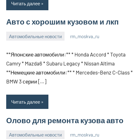
Читать далее
Авто с хорошим кузовом и лкп
Автомобильные новости
rm_moskva_ru
2
Нет
января
комментариев
**Японские автомобили:** * Honda Accord * Toyota
2024
Camry * Mazda6 * Subaru Legacy * Nissan Altima
**Немецкие автомобили:** * Mercedes-Benz C-Class *
BMW 3 серии […]
Читать далее
Олово для ремонта кузова авто
Автомобильные новости
rm_moskva_ru
2
Нет