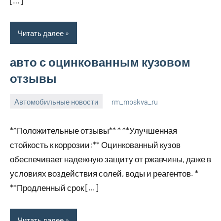
[…]
Читать далее
авто с оцинкованным кузовом
отзывы
Автомобильные новости
rm_moskva_ru
2
Нет
января
комментариев
**Положительные отзывы** * **Улучшенная
2024
стойкость к коррозии:** Оцинкованный кузов
обеспечивает надежную защиту от ржавчины, даже в
условиях воздействия солей, воды и реагентов. *
**Продленный срок […]
Читать далее