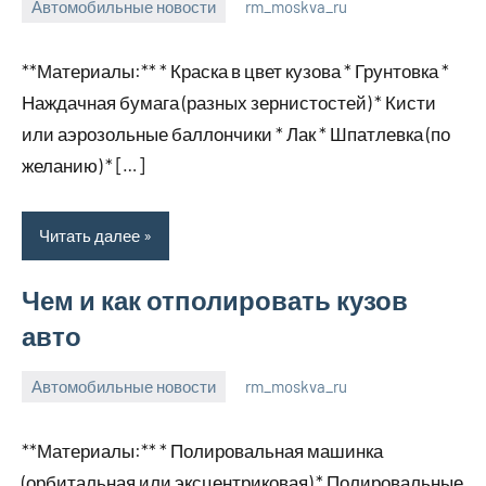
Автомобильные новости
rm_moskva_ru
2
Нет
января
комментариев
**Материалы:** * Краска в цвет кузова * Грунтовка *
2024
Наждачная бумага (разных зернистостей) * Кисти
или аэрозольные баллончики * Лак * Шпатлевка (по
желанию) * […]
Читать далее
Чем и как отполировать кузов
авто
Автомобильные новости
rm_moskva_ru
2
Нет
января
комментариев
**Материалы:** * Полировальная машинка
2024
(орбитальная или эксцентриковая) * Полировальные