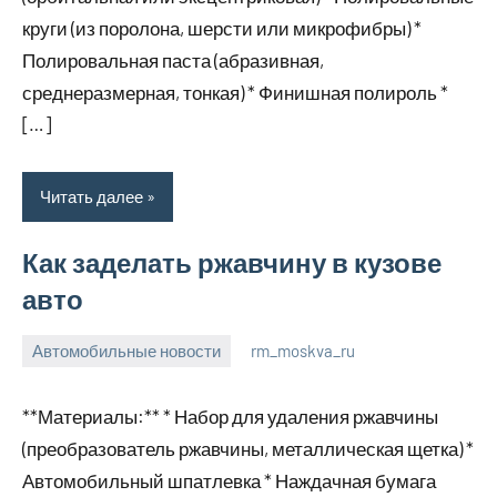
круги (из поролона, шерсти или микрофибры) *
Полировальная паста (абразивная,
среднеразмерная, тонкая) * Финишная полироль *
[…]
Читать далее
Как заделать ржавчину в кузове
авто
Автомобильные новости
rm_moskva_ru
2
Нет
января
комментариев
**Материалы:** * Набор для удаления ржавчины
2024
(преобразователь ржавчины, металлическая щетка) *
Автомобильный шпатлевка * Наждачная бумага