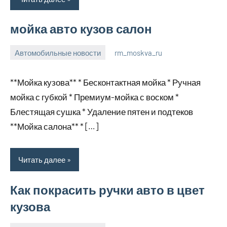
мойка авто кузов салон
Автомобильные новости
rm_moskva_ru
2
Нет
января
комментариев
**Мойка кузова** * Бесконтактная мойка * Ручная
2024
мойка с губкой * Премиум-мойка с воском *
Блестящая сушка * Удаление пятен и подтеков
**Мойка салона** * […]
Читать далее
Как покрасить ручки авто в цвет
кузова