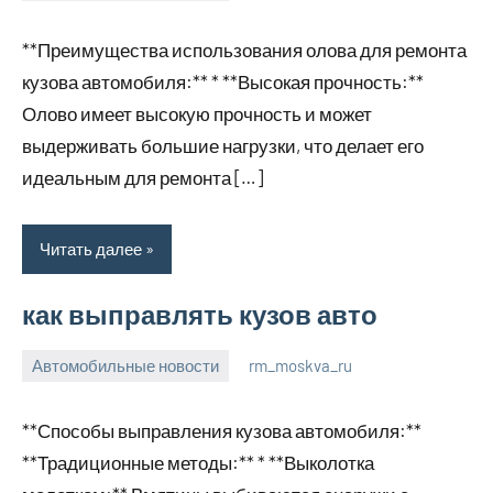
января
комментариев
**Преимущества использования олова для ремонта
2024
кузова автомобиля:** * **Высокая прочность:**
Олово имеет высокую прочность и может
выдерживать большие нагрузки, что делает его
идеальным для ремонта […]
Читать далее
как выправлять кузов авто
Автомобильные новости
rm_moskva_ru
2
Нет
января
комментариев
**Способы выправления кузова автомобиля:**
2024
**Традиционные методы:** * **Выколотка