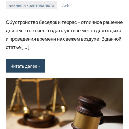
Бизнес и криптовалюта
Avtor
16
Нет
ноября
комментариев
Обустройство беседок и террас – отличное решение
2023
для тех, кто хочет создать уютное место для отдыха
и проведения времени на свежем воздухе. В данной
статье […]
Читать далее