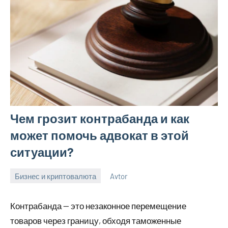
Чем грозит контрабанда и как
может помочь адвокат в этой
ситуации?
Бизнес и криптовалюта
Avtor
16
Нет
ноября
комментариев
Контрабанда — это незаконное перемещение
2023
товаров через границу, обходя таможенные