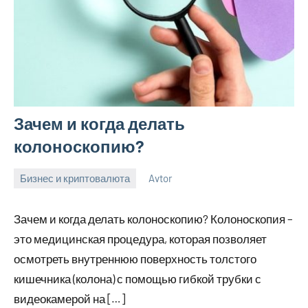
Зачем и когда делать
колоноскопию?
Бизнес и криптовалюта
Avtor
13
Нет
ноября
комментариев
Зачем и когда делать колоноскопию? Колоноскопия –
2023
это медицинская процедура, которая позволяет
осмотреть внутреннюю поверхность толстого
кишечника (колона) с помощью гибкой трубки с
видеокамерой на […]