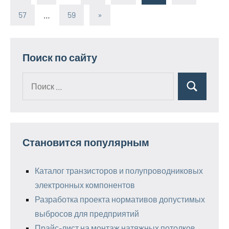
Пагинация
записи
57
…
59
Следующие
»
записей
записи
Поиск по сайту
Поиск
Поиск
для:
Становится популярным
Каталог транзисторов и полупроводниковых
электронных компонентов
Разработка проекта нормативов допустимых
выбросов для предприятий
Прайс-лист на монтаж натяжных потолков