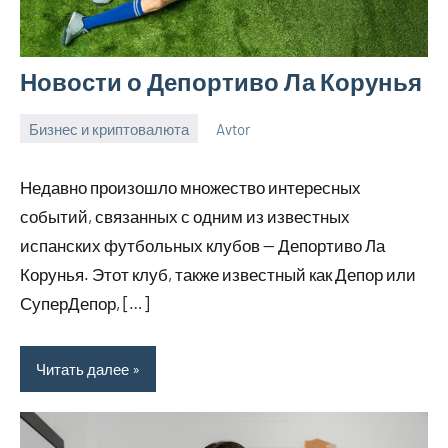
Новости о Депортиво Ла Корунья
Бизнес и криптовалюта
Avtor
9
Нет
ноября
комментариев
Недавно произошло множество интересных
2023
событий, связанных с одним из известных
испанских футбольных клубов — Депортиво Ла
Корунья. Этот клуб, также известный как Депор или
СуперДепор, […]
Читать далее