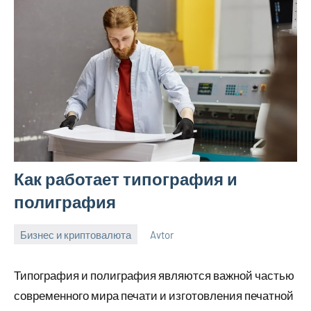
Как работает типография и
полиграфия
Бизнес и криптовалюта
Avtor
14
Нет
ноября
комментариев
Типография и полиграфия являются важной частью
2023
современного мира печати и изготовления печатной