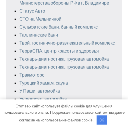
Министерства обороны РФ в г. Владимире
Статус Авто
СТО на Мельничной
Сульфатские бани, банный комплекс
Таллиннские бани
Твой, гостинично-развлекательный комплекс
ТерраСПА, центр красоты и здоровья
Технарь-диагностика, грузовая автомойка
Технарь-диагностика, грузовая автомойка
Тракмоторс
Турецкий хамам, сауна
У Паши, автомойка
Универсал, автомойка
Этот веб-сайт использует файлы cookie для улучшения
Установочный центр газового оборудования
пользовательского опыта. Продолжая пользоваться сайтом, вы даете
Феникс, автокомплекс
согласие на использование файлов cookie.
OK
Феникс, сауна