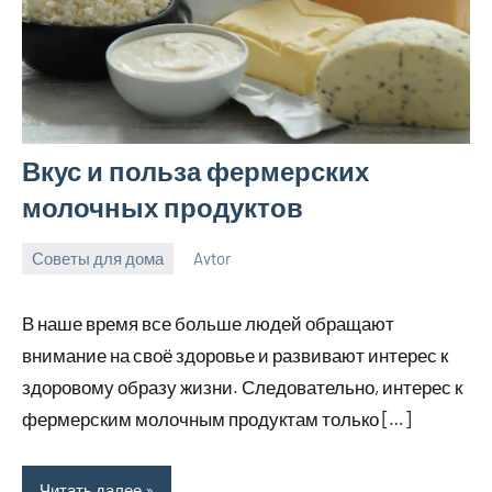
Вкус и польза фермерских
молочных продуктов
Советы для дома
Avtor
2
Нет
ноября
комментариев
В наше время все больше людей обращают
2023
внимание на своё здоровье и развивают интерес к
здоровому образу жизни. Следовательно, интерес к
фермерским молочным продуктам только […]
Читать далее