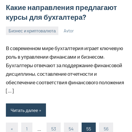
Какие направления предлагают
курсы для бухгалтера?
Бизнес и криптовалюта
Avtor
2
Нет
ноября
комментариев
В современном мире бухгалтерия играет ключевую
2023
роль в управлении финансами и бизнесом.
Бухгалтеры отвечают за поддержание финансовой
дисциплины, составление отчетности и
обеспечение соответствия финансового положения
[…]
Читать далее
«
Предыдущие
1
…
53
54
55
56