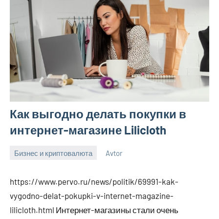
Как выгодно делать покупки в
интернет-магазине Lilicloth
Бизнес и криптовалюта
Avtor
9
Нет
ноября
комментариев
https://www.pervo.ru/news/politik/69991-kak-
2023
vygodno-delat-pokupki-v-internet-magazine-
lilicloth.html Интернет-магазины стали очень