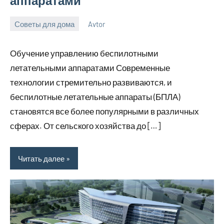
аппаратами
Советы для дома
Avtor
9
Нет
июня
комментариев
Обучение управлению беспилотными
2026
летательными аппаратами Современные
технологии стремительно развиваются, и
беспилотные летательные аппараты (БПЛА)
становятся все более популярными в различных
сферах. От сельского хозяйства до […]
Читать далее