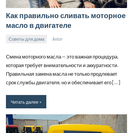
Как правильно сливать моторное
масло в двигателе
Советы для дома
Avtor
9
Нет
июня
комментариев
Смена моторного масла — это важная процедура,
2026
которая требует внимательности и аккуратности.
Правильная замена масла не только продлевает
срок службы двигателя, но и обеспечивает его […]
Читать далее