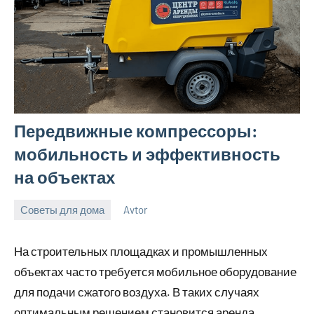
Передвижные компрессоры:
мобильность и эффективность
на объектах
Советы для дома
Avtor
9
Нет
июня
комментариев
На строительных площадках и промышленных
2026
объектах часто требуется мобильное оборудование
для подачи сжатого воздуха. В таких случаях
оптимальным решением становится аренда