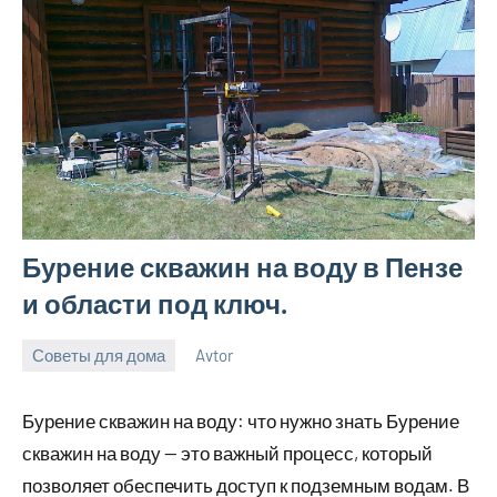
Бурение скважин на воду в Пензе
и области под ключ.
Советы для дома
Avtor
15
Нет
мая
комментариев
Бурение скважин на воду: что нужно знать Бурение
2026
скважин на воду — это важный процесс, который
позволяет обеспечить доступ к подземным водам. В