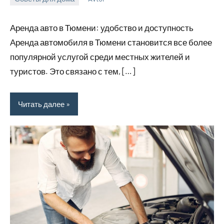
11
Нет
июня
комментариев
Аренда авто в Тюмени: удобство и доступность
2026
Аренда автомобиля в Тюмени становится все более
популярной услугой среди местных жителей и
туристов. Это связано с тем, […]
Читать далее