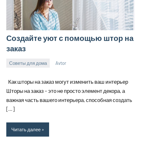
Создайте уют с помощью штор на
заказ
Советы для дома
Avtor
21
Нет
мая
комментариев
Как шторы на заказ могут изменить ваш интерьер
2026
Шторы на заказ – это не просто элемент декора, а
важная часть вашего интерьера, способная создать
[…]
Читать далее