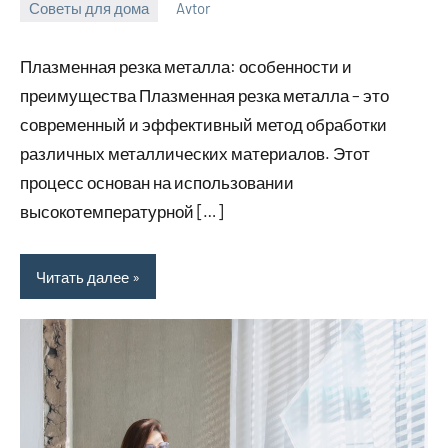
Советы для дома
Avtor
2
Нет
июня
комментариев
Плазменная резка металла: особенности и
2026
преимущества Плазменная резка металла – это
современный и эффективный метод обработки
различных металлических материалов. Этот
процесс основан на использовании
высокотемпературной […]
Читать далее