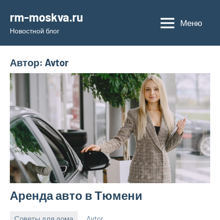
Перейти
rm-moskva.ru
к
Меню
Новостной блог
содержимому
Автор:
Avtor
Аренда авто в Тюмени
Советы для дома
Avtor