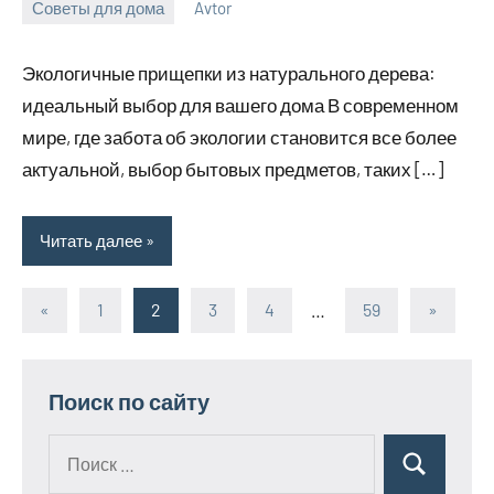
Советы для дома
Avtor
14
Нет
мая
комментариев
Экологичные прищепки из натурального дерева:
2026
идеальный выбор для вашего дома В современном
мире, где забота об экологии становится все более
актуальной, выбор бытовых предметов, таких […]
Читать далее
«
Предыдущие
1
2
3
4
…
59
Следую
»
Пагинация
записи
записи
записей
Поиск по сайту
Поиск
Поиск
для: